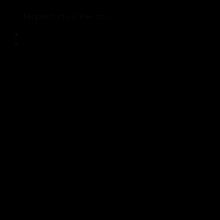
Lookbook Summer
No products in the cart.
Lookbook Summer
Lookbook