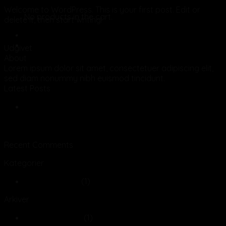
Welcome to WordPress. This is your first post. Edit or
No products in the cart.
delete it, then start writing!
Fortsæt med at læse
→
Udgivet
Uncategorized
Skriv en kommentar
About
Lorem ipsum dolor sit amet, consectetuer adipiscing elit,
sed diam nonummy nibh euismod tincidunt.
Latest Posts
28
dec
Hello world!
Recent Comments
Kategorier
Uncategorized
(1)
Arkiver
december 2021
(1)