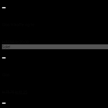
Add to wishlist
Vis
Glas til kaffe og te
Beau Rivage Creole glas 25cl
kr.
37.50
kr.
20.00
Sale!
Add to wishlist
Vis
Glas
Champagne glas “Aurum” 23 cl
kr.
73.75
kr.
41.25
Add to wishlist