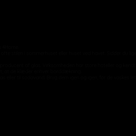
os 4Home.
te stilen i sommerhuset eller huset ved havet. Sidder du lig
de producent af glas. Virksomheden har store hoteller og kend
tet, at de klæder enhver borddækning.
las eller til sodavand. Brug dem igen og igen, for de vaskes