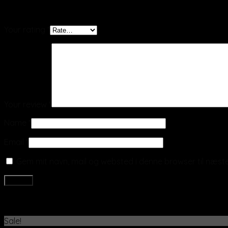
Be the first to review “Lilla glas “Flora” vandglas 26 cl”
Your rating
*
Your review
*
Name
*
Email
*
Gem mit navn, mail og websted i denne browser til næs
Related products
Sale!