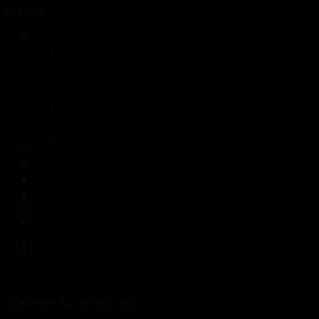
Browse
Glas
Champagneglas
Cocktailglas
Glas til kaffe og te
Ølglas
Vandglas
Vandkander og dekanter til vin
Vinglas
Køkken redskaber
Kopper og underkopper
Restsalg med stor rabat
Skåle og fade
Sylte og opbevringsglas
Tallerkner
Reviews (0)
Reviews
There are no reviews yet.