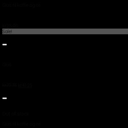
Glas til kaffe og te
Cafe glas Unie 56cl
kr.
25.00
Sale!
Add to wishlist
Vis
Glas
Champagneglas af krystalglas “Premium nr.3”. 26 cl.
kr.
73.75
kr.
41.25
Add to wishlist
Vis
Out of stock
Glas til kaffe og te