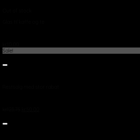
Vis
Out of stock
Glas til kaffe og te
Cafe glas Gigogne 9 cl
kr.
10.00
Sale!
Add to wishlist
Vis
Restsalg med stor rabat
Champagneglas “Magnesium ” 31 cl
kr.
123.75
kr.
50.00
Add to wishlist
Vis