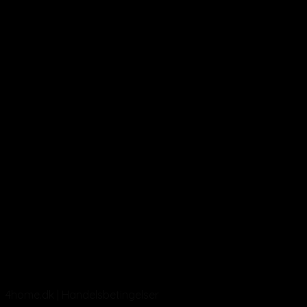
4home.dk | Handelsbetingelser