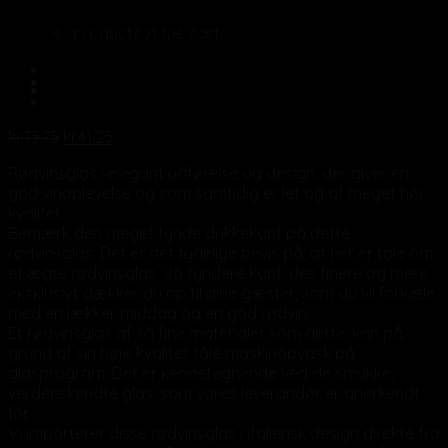
elegant, 60 cl.
No products in the cart.
kr.
73.75
kr.
41.25
Rødvinsglas i elegant udførelse og design, der giver en
god vinoplevelse og som samtidig er let og af meget høj
kvalitet.
Bemærk den meget tynde drikkekant på dette
rødvinsglas. Det er det tydelige bevis på, at her er tale om
et ægte rødvinsglas. Jo tyndere kant, des finere og mere
eksklusivt dækker du op til dine gæster, som du vil forkæle
med en lækker middag og en god rødvin.
Et rødvinsglas af så fine materialer som dette, kan på
grund af sin høje kvalitet tåle maskinopvask på
glasprogram. Det er kendetegnende ved de smukke,
verdenskendte glas, som vores leverandør er anerkendt
for.
Vi importerer disse rødvinsglas i italiensk design direkte fra