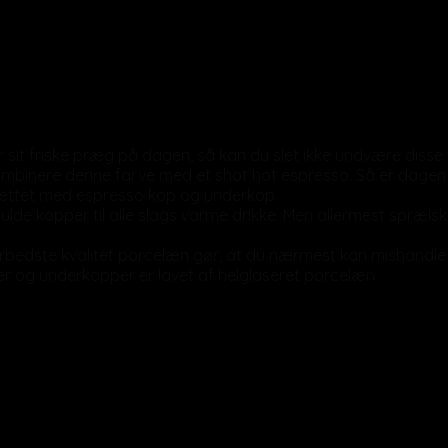
i flot orange 70 cc ( kop + unde
r sit friske præg på dagen, så kan du slet ikke undvære diss
 kombinere denne farve med et shot hot espresso. Så er dagen
 sættet med espresso kop og underkop.
lfulde kopper til alle slags varme drikke. Men allermest spr
allerbedste kvalitet porcelæn gør, at du nærmest kan mishandl
r og underkopper er lavet af helglaseret porcelæn.
estsalg med stor rabat