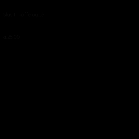
Vis
Glas til kaffe og te
Kaffe kop Creole 25cl glas
kr.
25.00