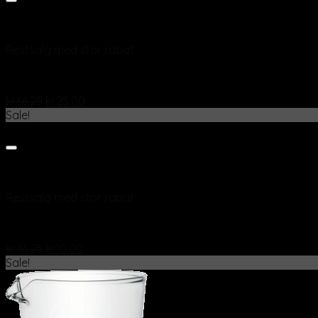
Add to wishlist
Vis
Restsalg med stor rabat
Elegant espresso kop og underkop 70 cc green
kr.
66.25
kr.
25.00
Sale!
Add to wishlist
Vis
Restsalg med stor rabat
Drikkeglas viola 49 cl
kr.
46.25
kr.
10.00
Sale!