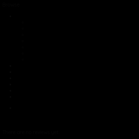
Browse
Glas
Champagneglas
Cocktailglas
Glas til kaffe og te
Ølglas
Vandglas
Vandkander og dekanter til vin
Vinglas
Køkken redskaber
Kopper og underkopper
Restsalg med stor rabat
Skåle og fade
Sylte og opbevringsglas
Tallerkner
Reviews (0)
Reviews
There are no reviews yet.