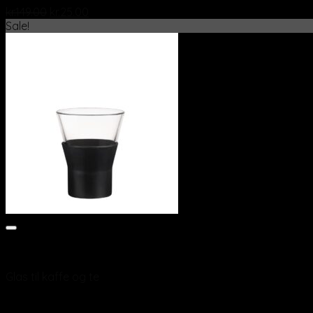
kr.
149.00
kr.
25.00
Sale!
Add to wishlist
Vis
Glas til kaffe og te
Cafeglas Ypsilon Brio Sort 22 cl