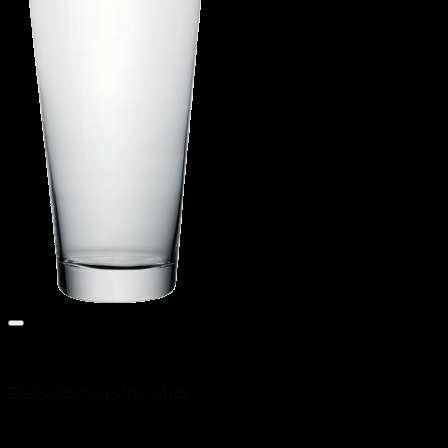
Add to wishlist
Vis
Restsalg med stor rabat
Drinksmixer “Ypsilon” 80cl