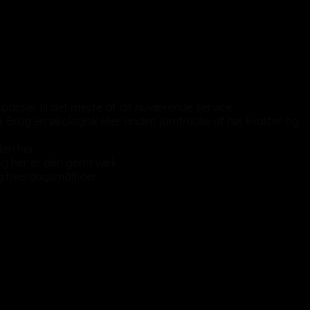
 passer til det meste af dit nuværende service.
. Brug en økologisk eller anden jomfruolie af høj kvalitet og
.
en her.
 og her er den gemt væk.
og hverdagsmåltider.