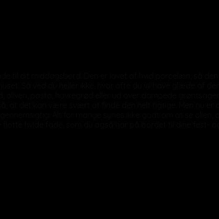
læn 300cc
de til dit middagsbord. Den er lavet af hvid porcelæn, så den
uset. Så ved du heller ikke, hvor ofte du vil have glæde af den
ød, oliven, pasta, havregrød eller ud over dampede grøntsager
 at det kan være svært at finde den helt rigtige. Men nu er d
 gennemsigtig. Alt for mange synes ikke godt om at se olien,
 flotte hvide fade, som du også har på bordet til dine fest- 