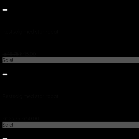
Add to wishlist
Vis
Restsalg med stor rabat
Farvet glas “Giove”, Grøn drinkglas 31 cl
kr.
48.75
kr.
15.00
Sale!
Add to wishlist
Vis
Restsalg med stor rabat
Champagneglas “Magnesium ” 31 cl
kr.
123.75
kr.
50.00
Sale!