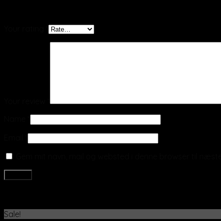
Be the first to review “Olie eddikekande, hvid porce
Your rating
*
Your review
*
Name
*
Email
*
Gem mit navn, mail og websted i denne browser til næs
Related products
Sale!